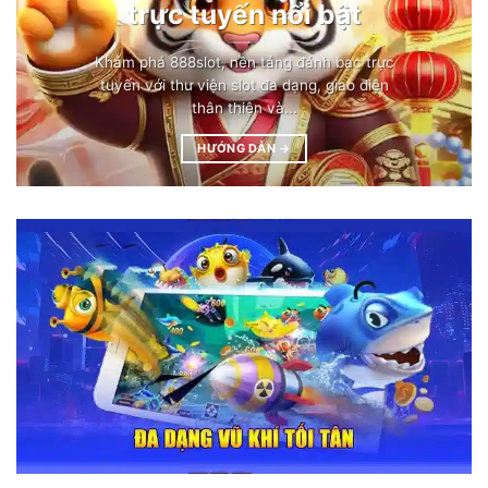
trực tuyến nổi bật
Khám phá 888slot, nền tảng đánh bạc trực
tuyến với thư viện slot đa dạng, giao diện
thân thiện và...
HƯỚNG DẪN
→