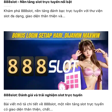
888slot – Nền tảng slot trực tuyến nổi bật
Khám phá 888slot, nền tảng đánh bạc trực tuyến với thư viện
slot đa dạng, giao diện thân thiện và...
888slot: Đánh giá và trải nghiệm slot trực tuyến
Bài viết mô tả chi tiết về 888slot, một nền tảng slot trực tuyến
có giao diện thân thiện, chất...