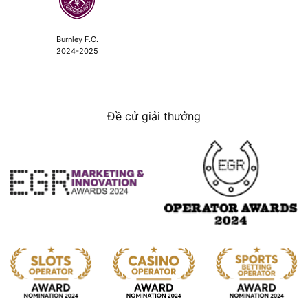
Burnley F.C.
2024-2025
Đề cử giải thưởng