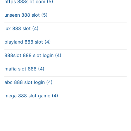
https 888slot com (5)
unseen 888 slot (5)
lux 888 slot (4)
playland 888 slot (4)
888slot 888 slot login (4)
mafia slot 888 (4)
abc 888 slot login (4)
mega 888 slot game (4)