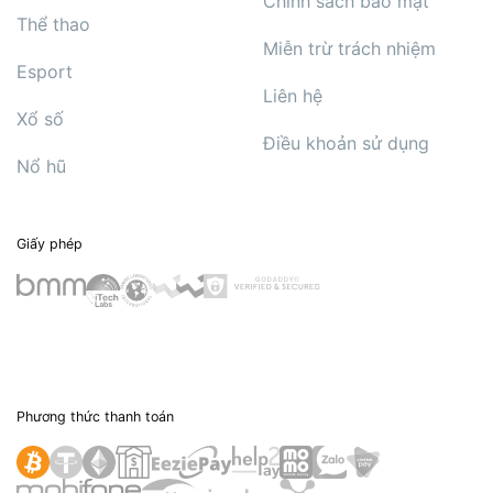
Chính sách bảo mật
Thể thao
Miễn trừ trách nhiệm
Esport
Liên hệ
Xổ số
Điều khoản sử dụng
Nổ hũ
Giấy phép
Phương thức thanh toán