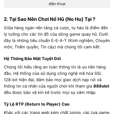
điện thoại
2. Tại Sao Nên Chơi Nổ Hũ (No Hu) Tại
?
Giữa hàng ngàn nền tảng cá cược,
tự hào là điểm đến
lý tưởng cho các tín đồ của dòng game quay hũ. Dưới
đây là những tiêu chuẩn E-E-A-T (Kinh nghiệm, Chuyên
môn, Thẩm quyền, Tin cậy) mà chúng tôi cam kết:
Hệ Thống Bảo Mật Tuyệt Đối
Chúng tôi hiểu rằng an toàn thông tin là ưu tiên hàng
đầu. Hệ thống của
sử dụng công nghệ mã hóa SSL
128-bit hiện đại, đảm bảo mọi giao dịch nạp rút và
thông tin cá nhân của người chơi khi tham gia
888slot
đều được bảo vệ kín kẽ trước mọi sự xâm nhập.
Tỷ Lệ RTP (Return to Player) Cao
Khác với các trang web kém chất lượng, các tựa game