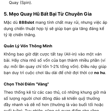
Quay (Spin).
5. Mẹo Quay Hũ Bất Bại Từ Chuyên Gia
Mặc dù
888slot
mang tính chất may rủi, nhưng việc áp
dụng chiến thuật hợp lý sẽ giúp bạn gia tăng đáng kể
tỷ lệ chiến thắng.
Quản Lý Vốn Thông Minh
Không bao giờ đặt cược tất tay (All-in) vào một ván
bài. Hãy chia nhỏ số vốn của bạn thành nhiều phần (ví
dụ: mỗi lần quay chỉ tốn 1-2% tổng vốn). Điều này giúp
bạn duy trì cuộc chơi lâu dài để chờ đợi thời cơ
no hu
.
Chọn Thời Điểm "Vàng"
Theo thống kê từ các cao thủ, có những khung giờ mà
số lượng người chơi đông đảo sẽ khiến quỹ thưởng
đầy nhanh và dễ nổ hơn (thường là vào buổi tối hoặc
cuối tuần). Tuy nhiên, cũng có quan điểm cho rằng