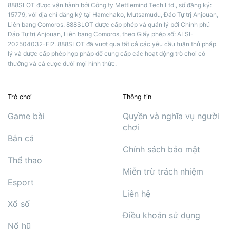
888SLOT được vận hành bởi Công ty Mettlemind Tech Ltd., số đăng ký:
15779, với địa chỉ đăng ký tại Hamchako, Mutsamudu, Đảo Tự trị Anjouan,
Liên bang Comoros. 888SLOT được cấp phép và quản lý bởi Chính phủ
Đảo Tự trị Anjouan, Liên bang Comoros, theo Giấy phép số: ALSI-
202504032-FI2. 888SLOT đã vượt qua tất cả các yêu cầu tuân thủ pháp
lý và được cấp phép hợp pháp để cung cấp các hoạt động trò chơi có
thưởng và cá cược dưới mọi hình thức.
Trò chơi
Thông tin
Game bài
Quyền và nghĩa vụ người
chơi
Bắn cá
Chính sách bảo mật
Thể thao
Miễn trừ trách nhiệm
Esport
Liên hệ
Xổ số
Điều khoản sử dụng
Nổ hũ