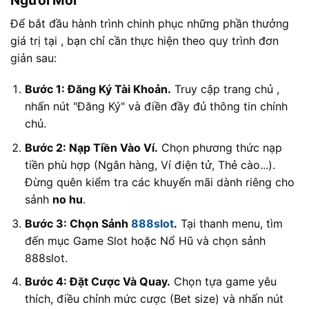
Để bắt đầu hành trình chinh phục những phần thưởng
giá trị tại
, bạn chỉ cần thực hiện theo quy trình đơn
giản sau:
Bước 1: Đăng Ký Tài Khoản.
Truy cập trang chủ
,
nhấn nút "Đăng Ký" và điền đầy đủ thông tin chính
chủ.
Bước 2: Nạp Tiền Vào Ví.
Chọn phương thức nạp
tiền phù hợp (Ngân hàng, Ví điện tử, Thẻ cào...).
Đừng quên kiểm tra các khuyến mãi dành riêng cho
sảnh
no hu
.
Bước 3: Chọn Sảnh
888slot
.
Tại thanh menu, tìm
đến mục Game Slot hoặc Nổ Hũ và chọn sảnh
888slot.
Bước 4: Đặt Cược Và Quay.
Chọn tựa game yêu
thích, điều chỉnh mức cược (Bet size) và nhấn nút