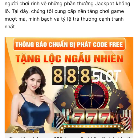
người chơi rinh về những phần thưởng Jackpot khổng
lồ. Tại đây, chúng tôi cung cấp nền tảng chơi game
mượt mà, minh bạch và tỷ lệ trả thưởng cạnh tranh
nhất.