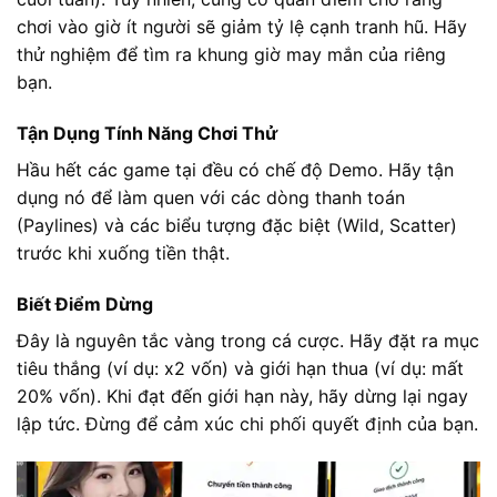
chơi vào giờ ít người sẽ giảm tỷ lệ cạnh tranh hũ. Hãy
thử nghiệm để tìm ra khung giờ may mắn của riêng
bạn.
Tận Dụng Tính Năng Chơi Thử
Hầu hết các game tại
đều có chế độ Demo. Hãy tận
dụng nó để làm quen với các dòng thanh toán
(Paylines) và các biểu tượng đặc biệt (Wild, Scatter)
trước khi xuống tiền thật.
Biết Điểm Dừng
Đây là nguyên tắc vàng trong cá cược. Hãy đặt ra mục
tiêu thắng (ví dụ: x2 vốn) và giới hạn thua (ví dụ: mất
20% vốn). Khi đạt đến giới hạn này, hãy dừng lại ngay
lập tức. Đừng để cảm xúc chi phối quyết định của bạn.