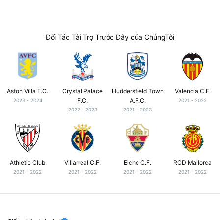
Đối Tác Tài Trợ Trước Đây của ChúngTôi
Aston Villa F.C.
Crystal Palace
Huddersfield Town
Valencia C.F.
F.C.
A.F.C.
2023 - 2024
2021 - 2022
2022 - 2023
2021 - 2023
Athletic Club
Villarreal C.F.
Elche C.F.
RCD Mallorca
2021 - 2022
2021 - 2022
2021 - 2022
2021 - 2022