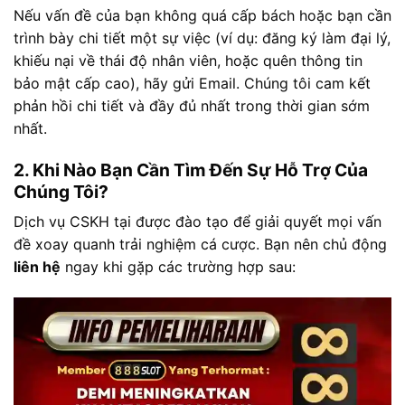
Nếu vấn đề của bạn không quá cấp bách hoặc bạn cần
trình bày chi tiết một sự việc (ví dụ: đăng ký làm đại lý,
khiếu nại về thái độ nhân viên, hoặc quên thông tin
bảo mật cấp cao), hãy gửi Email. Chúng tôi cam kết
phản hồi chi tiết và đầy đủ nhất trong thời gian sớm
nhất.
2. Khi Nào Bạn Cần Tìm Đến Sự Hỗ Trợ Của
Chúng Tôi?
Dịch vụ CSKH tại
được đào tạo để giải quyết mọi vấn
đề xoay quanh trải nghiệm cá cược. Bạn nên chủ động
liên hệ
ngay khi gặp các trường hợp sau: