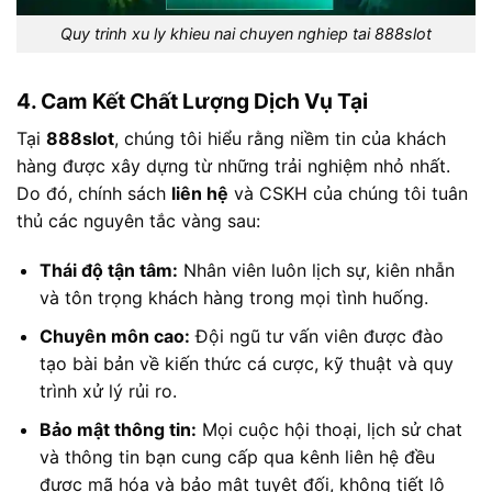
Quy trinh xu ly khieu nai chuyen nghiep tai 888slot
4. Cam Kết Chất Lượng Dịch Vụ Tại
Tại
888slot
, chúng tôi hiểu rằng niềm tin của khách
hàng được xây dựng từ những trải nghiệm nhỏ nhất.
Do đó, chính sách
liên hệ
và CSKH của chúng tôi tuân
thủ các nguyên tắc vàng sau:
Thái độ tận tâm:
Nhân viên luôn lịch sự, kiên nhẫn
và tôn trọng khách hàng trong mọi tình huống.
Chuyên môn cao:
Đội ngũ tư vấn viên được đào
tạo bài bản về kiến thức cá cược, kỹ thuật và quy
trình xử lý rủi ro.
Bảo mật thông tin:
Mọi cuộc hội thoại, lịch sử chat
và thông tin bạn cung cấp qua kênh liên hệ đều
được mã hóa và bảo mật tuyệt đối, không tiết lộ