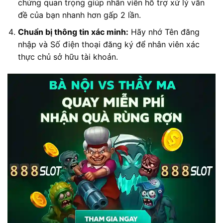
chứng quan trọng giúp nhân viên hỗ trợ xử lý vấn
đề của bạn nhanh hơn gấp 2 lần.
Chuẩn bị thông tin xác minh:
Hãy nhớ Tên đăng
nhập và Số điện thoại đăng ký để nhân viên xác
thực chủ sở hữu tài khoản.