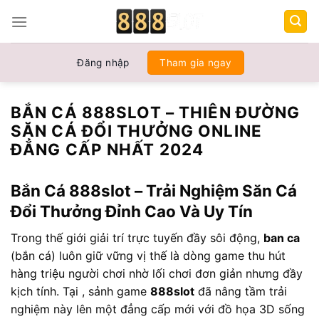
Chuyển
đến
nội
dung
Đăng nhập
Tham gia ngay
BẮN CÁ 888SLOT – THIÊN ĐƯỜNG
SĂN CÁ ĐỔI THƯỞNG ONLINE
ĐẲNG CẤP NHẤT 2024
Bắn Cá 888slot – Trải Nghiệm Săn Cá
Đổi Thưởng Đỉnh Cao Và Uy Tín
Trong thế giới giải trí trực tuyến đầy sôi động,
ban ca
(bắn cá) luôn giữ vững vị thế là dòng game thu hút
hàng triệu người chơi nhờ lối chơi đơn giản nhưng đầy
kịch tính. Tại
, sảnh game
888slot
đã nâng tầm trải
nghiệm này lên một đẳng cấp mới với đồ họa 3D sống