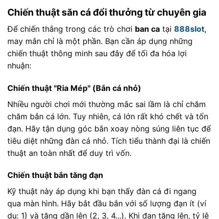
Chiến thuật săn cá đổi thưởng từ chuyên gia
Để chiến thắng trong các trò chơi
ban ca
tại
888slot
,
may mắn chỉ là một phần. Bạn cần áp dụng những
chiến thuật thông minh sau đây để tối đa hóa lợi
nhuận:
Chiến thuật "Ria Mép" (Bắn cá nhỏ)
Nhiều người chơi mới thường mắc sai lầm là chỉ chăm
chăm bắn cá lớn. Tuy nhiên, cá lớn rất khó chết và tốn
đạn. Hãy tận dụng góc bắn xoay nòng súng liên tục để
tiêu diệt những đàn cá nhỏ. Tích tiểu thành đại là chiến
thuật an toàn nhất để duy trì vốn.
Chiến thuật bắn tăng đạn
Kỹ thuật này áp dụng khi bạn thấy đàn cá đi ngang
qua màn hình. Hãy bắt đầu bắn với số lượng đạn ít (ví
dụ: 1) và tăng dần lên (2, 3, 4...). Khi đạn tăng lên, tỷ lệ