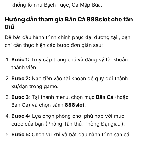
khổng lồ như Bạch Tuộc, Cá Mập Búa.
Hướng dẫn tham gia Bắn Cá 888slot cho tân
thủ
Để bắt đầu hành trình chinh phục đại dương tại
, bạn
chỉ cần thực hiện các bước đơn giản sau:
Bước 1:
Truy cập trang chủ
và đăng ký tài khoản
thành viên.
Bước 2:
Nạp tiền vào tài khoản để quy đổi thành
xu/đạn trong game.
Bước 3:
Tại thanh menu, chọn mục
Bắn Cá
(hoặc
Ban Ca) và chọn sảnh
888slot
.
Bước 4:
Lựa chọn phòng chơi phù hợp với mức
cược của bạn (Phòng Tân thủ, Phòng Đại gia...).
Bước 5:
Chọn vũ khí và bắt đầu hành trình săn cá!