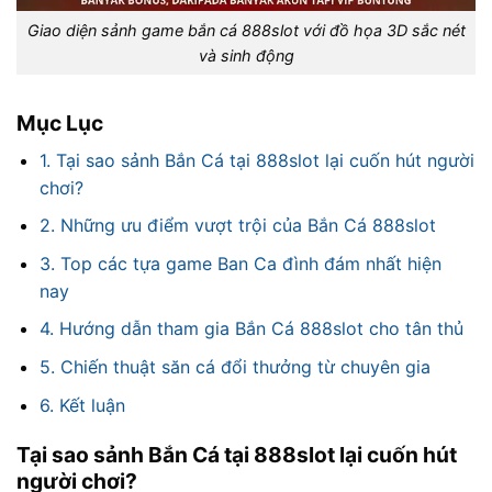
Giao diện sảnh game bắn cá 888slot với đồ họa 3D sắc nét
và sinh động
Mục Lục
1. Tại sao sảnh Bắn Cá tại 888slot lại cuốn hút người
chơi?
2. Những ưu điểm vượt trội của Bắn Cá 888slot
3. Top các tựa game Ban Ca đình đám nhất hiện
nay
4. Hướng dẫn tham gia Bắn Cá 888slot cho tân thủ
5. Chiến thuật săn cá đổi thưởng từ chuyên gia
6. Kết luận
Tại sao sảnh Bắn Cá tại 888slot lại cuốn hút
người chơi?