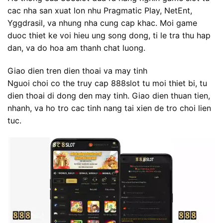
cac nha san xuat lon nhu Pragmatic Play, NetEnt,
Yggdrasil, va nhung nha cung cap khac. Moi game
duoc thiet ke voi hieu ung song dong, ti le tra thu hap
dan, va do hoa am thanh chat luong.
Giao dien tren dien thoai va may tinh
Nguoi choi co the truy cap 888slot tu moi thiet bi, tu
dien thoai di dong den may tinh. Giao dien thuan tien,
nhanh, va ho tro cac tinh nang tai xien de tro choi lien
tuc.