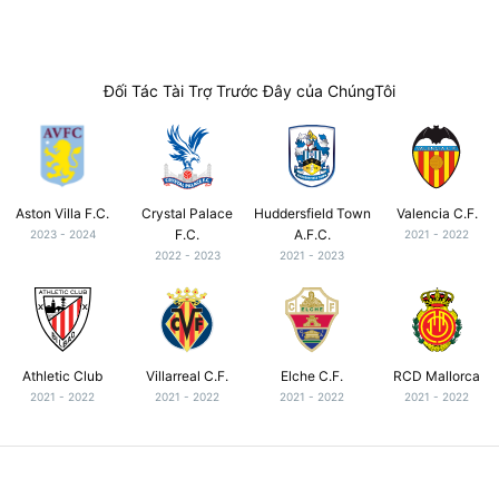
Đối Tác Tài Trợ Trước Đây của ChúngTôi
Aston Villa F.C.
Crystal Palace
Huddersfield Town
Valencia C.F.
F.C.
A.F.C.
2023 - 2024
2021 - 2022
2022 - 2023
2021 - 2023
Athletic Club
Villarreal C.F.
Elche C.F.
RCD Mallorca
2021 - 2022
2021 - 2022
2021 - 2022
2021 - 2022