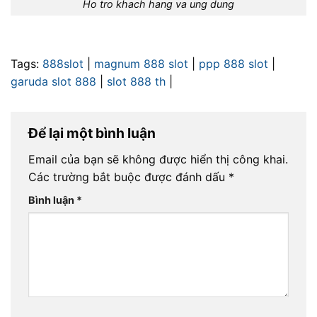
Ho tro khach hang va ung dung
Tags:
888slot
|
magnum 888 slot
|
ppp 888 slot
|
garuda slot 888
|
slot 888 th
|
Để lại một bình luận
Email của bạn sẽ không được hiển thị công khai.
Các trường bắt buộc được đánh dấu
*
Bình luận
*