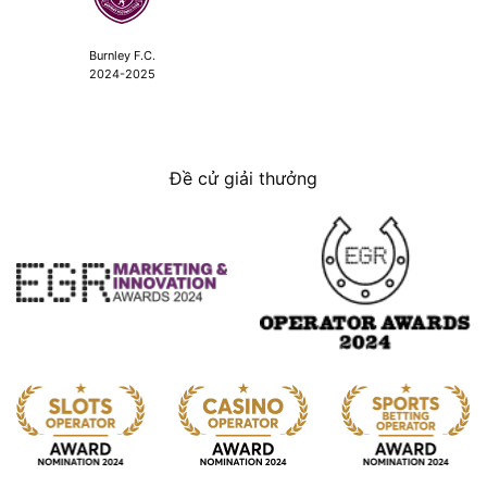
Burnley F.C.
2024-2025
Đề cử giải thưởng