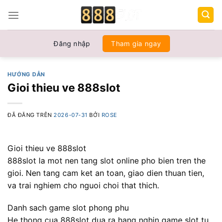
Chuyển
đến
nội
dung
Đăng nhập
Tham gia ngay
HƯỚNG DẪN
Gioi thieu ve 888slot
ĐÃ ĐĂNG TRÊN
2026-07-31
BỞI
ROSE
Gioi thieu ve 888slot
888slot la mot nen tang slot online pho bien tren the
gioi. Nen tang cam ket an toan, giao dien thuan tien,
va trai nghiem cho nguoi choi that thich.
Danh sach game slot phong phu
He thong cua 888slot dua ra hang nghin game slot tu