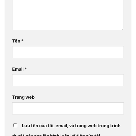
Tên
*
Email
*
Trang web
Lưu tên của tôi, email, và trang web trong trình
duyệt này cho lần bình luận kế tiếp của tôi.