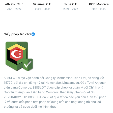
Athletic Club
Villarreal C.F.
Elche C.F.
RCD Mallorca
2021 - 2022
2021 - 2022
2021 - 2022
2021 - 2022
Giấy phép trò chơi
888SLOT được vận hành bởi Công ty Mettlemind Tech Ltd., số đăng ký:
15779, với địa chỉ đăng ký tại Hamchako, Mutsamudu, Đảo Tự trị Anjouan,
Liên bang Comoros. 888SLOT được cấp phép và quản lý bởi Chính phủ
Đảo Tự trị Anjouan, Liên bang Comoros, theo Giấy phép số: ALSI-
202504032-FI2. 888SLOT đã vượt qua tất cả các yêu cầu tuân thủ pháp
lý và được cấp phép hợp pháp để cung cấp các hoạt động trò chơi có
thưởng và cá cược dưới mọi hình thức.