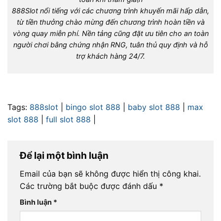
888Slot nổi tiếng với các chương trình khuyến mãi hấp dẫn,
từ tiền thưởng chào mừng đến chương trình hoàn tiền và
vòng quay miễn phí. Nền tảng cũng đặt ưu tiên cho an toàn
người chơi bằng chứng nhận RNG, tuân thủ quy định và hỗ
trợ khách hàng 24/7.
Tags:
888slot
|
bingo slot 888
|
baby slot 888
|
max
slot 888
|
full slot 888
|
Để lại một bình luận
Email của bạn sẽ không được hiển thị công khai.
Các trường bắt buộc được đánh dấu
*
Bình luận
*