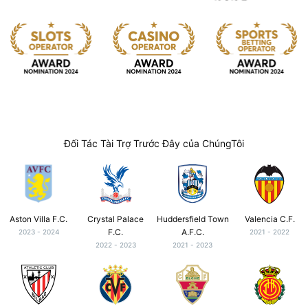
Đối Tác Tài Trợ Trước Đây của ChúngTôi
Aston Villa F.C.
Crystal Palace
Huddersfield Town
Valencia C.F.
F.C.
A.F.C.
2023 - 2024
2021 - 2022
2022 - 2023
2021 - 2023