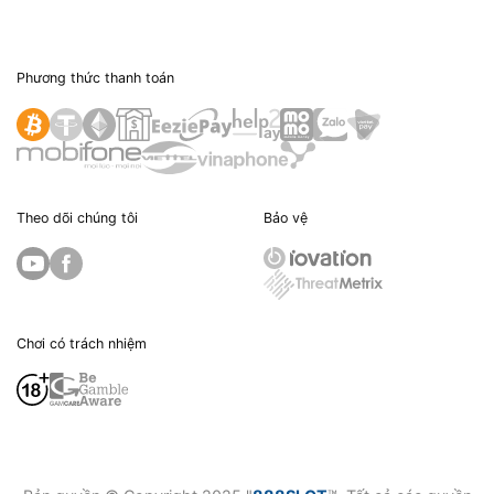
Phương thức thanh toán
Theo dõi chúng tôi
Bảo vệ
Chơi có trách nhiệm