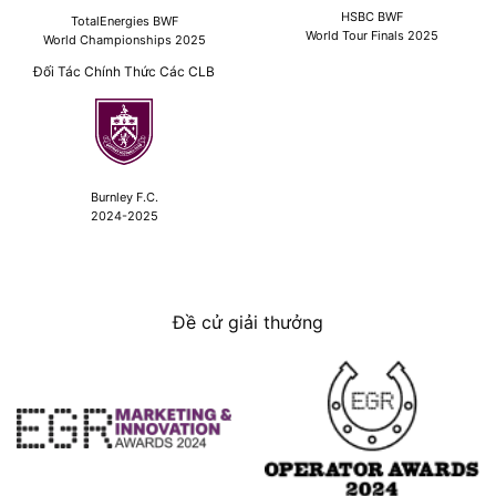
HSBC BWF
TotalEnergies BWF
World Tour Finals 2025
World Championships 2025
Đối Tác Chính Thức Các CLB
Burnley F.C.
2024-2025
Đề cử giải thưởng