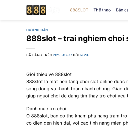
Chuyển
888SLOT
Thể thao
Bắn c
đến
nội
dung
HƯỚNG DẪN
888slot – trai nghiem choi 
ĐÃ ĐĂNG TRÊN
2026-07-17
BỞI
ROSE
Gioi thieu ve 888slot
888slot la mot nen tang choi slot online duoc 
song dong va thanh toan nhanh chong. Giao die
giup nguoi choi de dang tim thay tro choi yeu t
Danh muc tro choi
O 888slot, ban co the kham pha hang tram tro 
co dien den hien dai, voi cac tinh nang mien phi