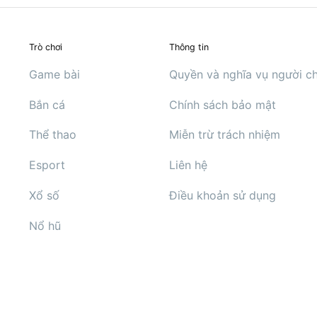
Trò chơi
Thông tin
Game bài
Quyền và nghĩa vụ người ch
Bắn cá
Chính sách bảo mật
Thể thao
Miễn trừ trách nhiệm
Esport
Liên hệ
Xổ số
Điều khoản sử dụng
Nổ hũ