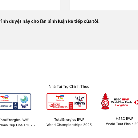
rình duyệt này cho lần bình luận kế tiếp của tôi.
Nhà Tài Trợ Chính Thức
HSBC BWF
TotalEnergies BWF
TotalEnergies BWF
World Tour Finals 2
World Championships 2025
rman Cup Finals 2025