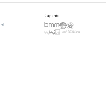
Giấy phép
ơi