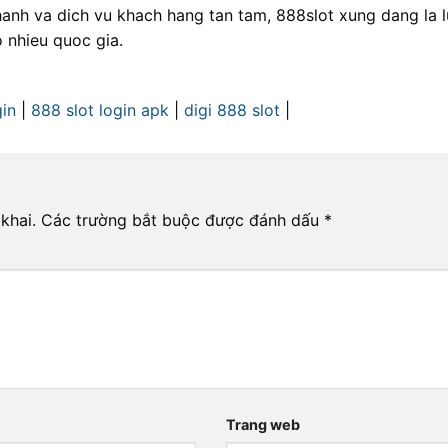
nhanh va dich vu khach hang tan tam, 888slot xung dang la 
 nhieu quoc gia.
gin
|
888 slot login apk
|
digi 888 slot
|
khai.
Các trường bắt buộc được đánh dấu
*
Trang web