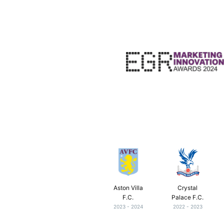
Aston Villa
Crystal
F.C.
Palace F.C.
2023 - 2024
2022 - 2023