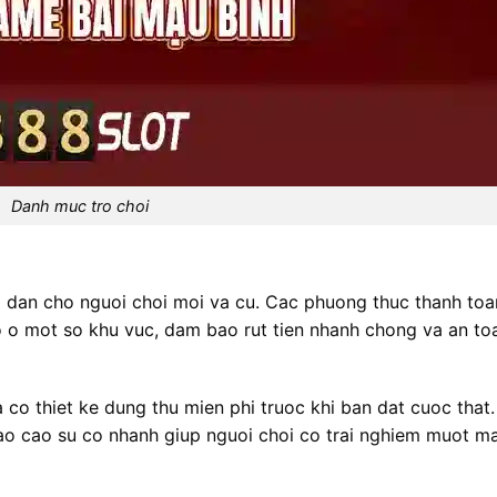
Danh muc tro choi
 dan cho nguoi choi moi va cu. Cac phuong thuc thanh to
to o mot so khu vuc, dam bao rut tien nhanh chong va an to
 co thiet ke dung thu mien phi truoc khi ban dat cuoc that.
o cao su co nhanh giup nguoi choi co trai nghiem muot ma