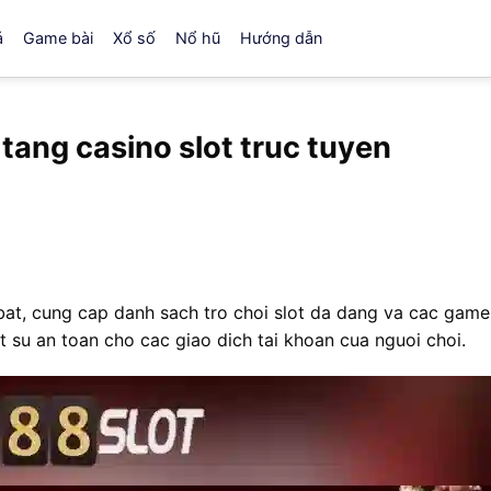
á
Game bài
Xổ số
Nổ hũ
Hướng dẫn
tang casino slot truc tuyen
bat, cung cap danh sach tro choi slot da dang va cac game 
 su an toan cho cac giao dich tai khoan cua nguoi choi.