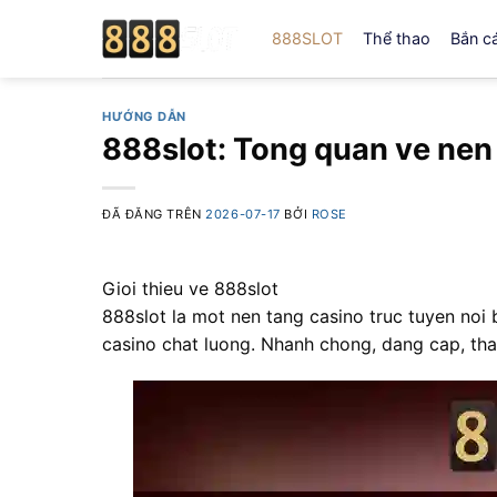
Chuyển
888SLOT
Thể thao
Bắn c
đến
nội
dung
HƯỚNG DẪN
888slot: Tong quan ve nen 
ĐÃ ĐĂNG TRÊN
2026-07-17
BỞI
ROSE
Gioi thieu ve 888slot
888slot la mot nen tang casino truc tuyen noi 
casino chat luong. Nhanh chong, dang cap, that