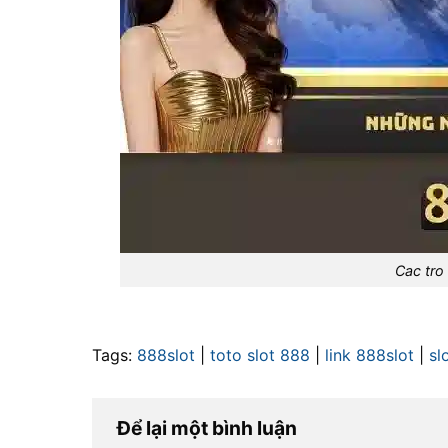
Cac tro 
Tags:
888slot
|
toto slot 888
|
link 888slot
|
sl
Để lại một bình luận