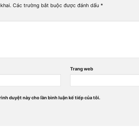
khai.
Các trường bắt buộc được đánh dấu
*
Trang web
rình duyệt này cho lần bình luận kế tiếp của tôi.