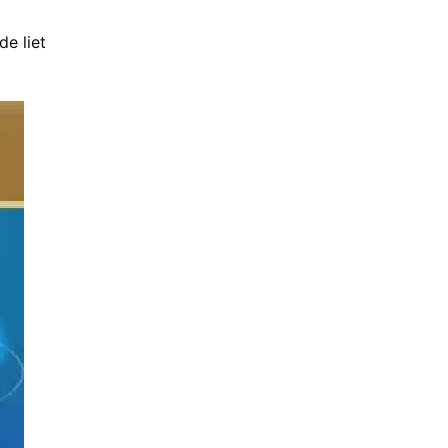
de liet