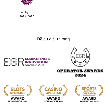
Burnley F.C.
2024-2025
Đề cử giải thưởng