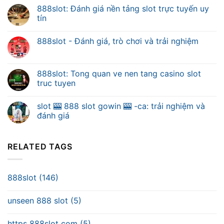
888slot: Đánh giá nền tảng slot trực tuyến uy
tín
888slot - Đánh giá, trò chơi và trải nghiệm
888slot: Tong quan ve nen tang casino slot
truc tuyen
slot 🎰 888 slot gowin 🎰 -ca: trải nghiệm và
đánh giá
RELATED TAGS
888slot (146)
unseen 888 slot (5)
https 888slot com (5)