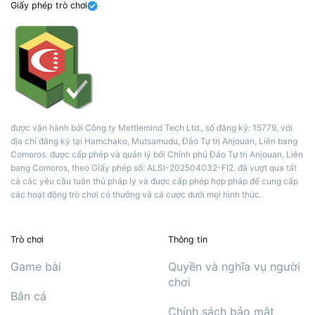
Giấy phép trò chơi
được vận hành bởi Công ty Mettlemind Tech Ltd., số đăng ký: 15779, với
địa chỉ đăng ký tại Hamchako, Mutsamudu, Đảo Tự trị Anjouan, Liên bang
Comoros. được cấp phép và quản lý bởi Chính phủ Đảo Tự trị Anjouan, Liên
bang Comoros, theo Giấy phép số: ALSI-202504032-FI2. đã vượt qua tất
cả các yêu cầu tuân thủ pháp lý và được cấp phép hợp pháp để cung cấp
các hoạt động trò chơi có thưởng và cá cược dưới mọi hình thức.
Trò chơi
Thông tin
Game bài
Quyền và nghĩa vụ người
chơi
Bắn cá
Chính sách bảo mật