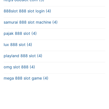
888slot 888 slot login (4)
samurai 888 slot machine (4)
pajak 888 slot (4)
lux 888 slot (4)
playland 888 slot (4)
omg slot 888 (4)
mega 888 slot game (4)