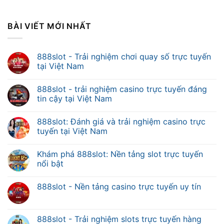
BÀI VIẾT MỚI NHẤT
888slot - Trải nghiệm chơi quay số trực tuyến
tại Việt Nam
888slot - trải nghiệm casino trực tuyến đáng
tin cậy tại Việt Nam
888slot: Đánh giá và trải nghiệm casino trực
tuyến tại Việt Nam
Khám phá 888slot: Nền tảng slot trực tuyến
nổi bật
888slot - Nền tảng casino trực tuyến uy tín
888slot - Trải nghiệm slots trực tuyến hàng