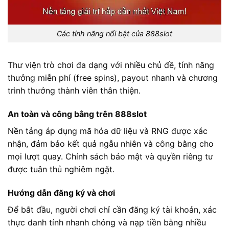
Các tính năng nổi bật của 888slot
Thư viện trò chơi đa dạng với nhiều chủ đề, tính năng
thưởng miễn phí (free spins), payout nhanh và chương
trình thưởng thành viên thân thiện.
An toàn và công bằng trên 888slot
Nền tảng áp dụng mã hóa dữ liệu và RNG được xác
nhận, đảm bảo kết quả ngẫu nhiên và công bằng cho
mọi lượt quay. Chính sách bảo mật và quyền riêng tư
được tuân thủ nghiêm ngặt.
Hướng dẫn đăng ký và chơi
Để bắt đầu, người chơi chỉ cần đăng ký tài khoản, xác
thực danh tính nhanh chóng và nạp tiền bằng nhiều