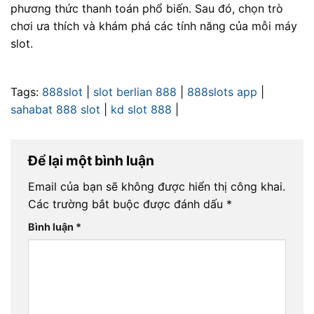
phương thức thanh toán phổ biến. Sau đó, chọn trò
chơi ưa thích và khám phá các tính năng của mỗi máy
slot.
Tags:
888slot
|
slot berlian 888
|
888slots app
|
sahabat 888 slot
|
kd slot 888
|
Để lại một bình luận
Email của bạn sẽ không được hiển thị công khai.
Các trường bắt buộc được đánh dấu
*
Bình luận
*