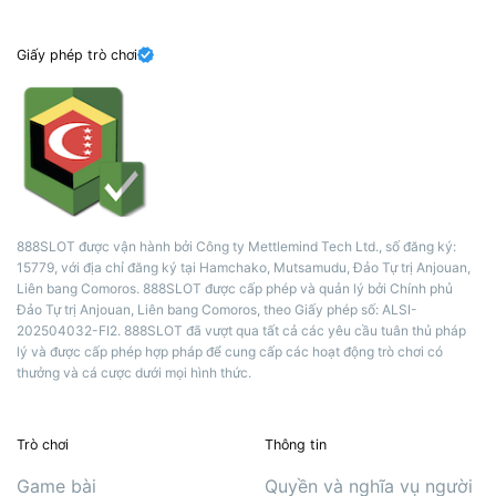
Giấy phép trò chơi
888SLOT được vận hành bởi Công ty Mettlemind Tech Ltd., số đăng ký:
15779, với địa chỉ đăng ký tại Hamchako, Mutsamudu, Đảo Tự trị Anjouan,
Liên bang Comoros. 888SLOT được cấp phép và quản lý bởi Chính phủ
Đảo Tự trị Anjouan, Liên bang Comoros, theo Giấy phép số: ALSI-
202504032-FI2. 888SLOT đã vượt qua tất cả các yêu cầu tuân thủ pháp
lý và được cấp phép hợp pháp để cung cấp các hoạt động trò chơi có
thưởng và cá cược dưới mọi hình thức.
Trò chơi
Thông tin
Game bài
Quyền và nghĩa vụ người