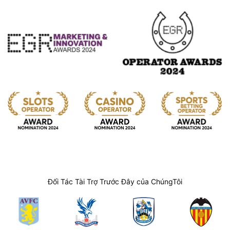
Đối Tác Tài Trợ Trước Đây của ChúngTôi