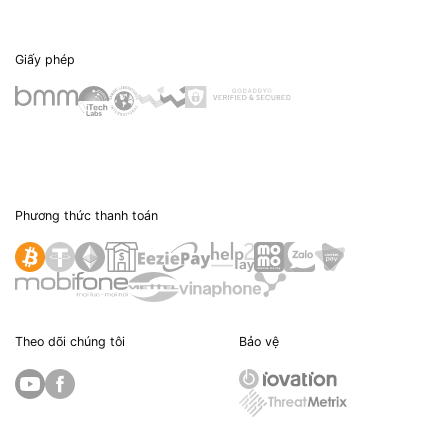
Giấy phép
Phương thức thanh toán
Theo dõi chúng tôi
Bảo vệ