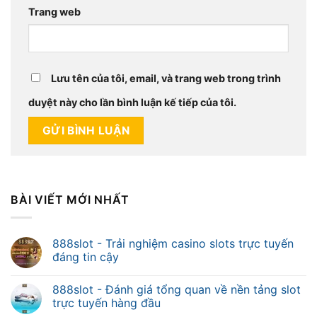
Trang web
Lưu tên của tôi, email, và trang web trong trình
duyệt này cho lần bình luận kế tiếp của tôi.
BÀI VIẾT MỚI NHẤT
888slot - Trải nghiệm casino slots trực tuyến
đáng tin cậy
888slot - Đánh giá tổng quan về nền tảng slot
trực tuyến hàng đầu