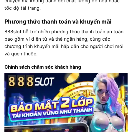
chuyển mà không đánh đổi chất lượng đồ họa hoặc
tốc độ tải trang.
Phương thức thanh toán và khuyến mãi
888slot hỗ trợ nhiều phương thức thanh toán an toàn,
bao gồm ví điện tử và thẻ ngân hàng, cùng các
chương trình khuyến mãi hấp dẫn cho người chơi mới
và quen thuộc.
Chính sách chăm sóc khách hàng