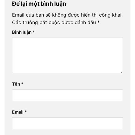
Để lại một bình luận
Email của bạn sẽ không được hiển thị công khai.
Các trường bắt buộc được đánh dấu
*
Bình luận
*
Tên
*
Email
*