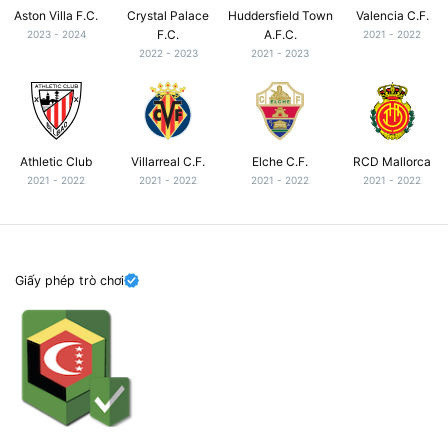
Aston Villa F.C.
Crystal Palace
Huddersfield Town
Valencia C.F.
F.C.
A.F.C.
2023 - 2024
2021 - 2022
2022 - 2023
2021 - 2023
Athletic Club
Villarreal C.F.
Elche C.F.
RCD Mallorca
2021 - 2022
2021 - 2022
2021 - 2022
2021 - 2022
Giấy phép trò chơi