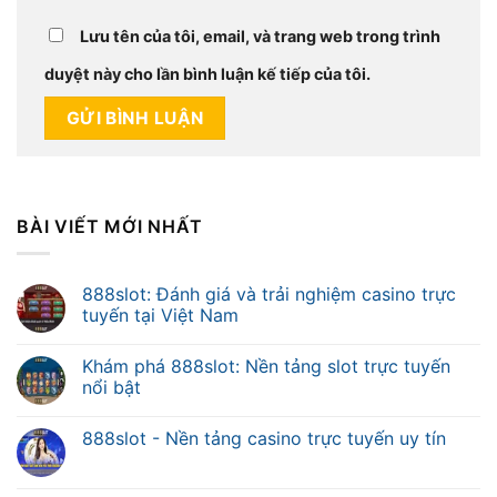
Lưu tên của tôi, email, và trang web trong trình
duyệt này cho lần bình luận kế tiếp của tôi.
BÀI VIẾT MỚI NHẤT
888slot: Đánh giá và trải nghiệm casino trực
tuyến tại Việt Nam
Khám phá 888slot: Nền tảng slot trực tuyến
nổi bật
888slot - Nền tảng casino trực tuyến uy tín