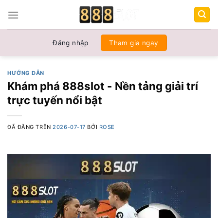
Chuyển
đến
nội
dung
Đăng nhập
Tham gia ngay
HƯỚNG DẪN
Khám phá 888slot - Nền tảng giải trí
trực tuyến nổi bật
ĐÃ ĐĂNG TRÊN
2026-07-17
BỞI
ROSE