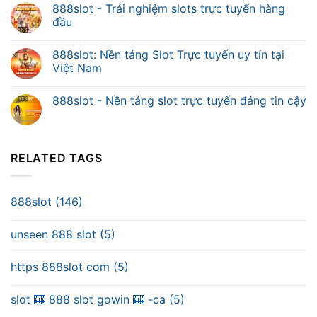
888slot - Trải nghiệm slots trực tuyến hàng
đầu
888slot: Nền tảng Slot Trực tuyến uy tín tại
Việt Nam
888slot - Nền tảng slot trực tuyến đáng tin cậy
RELATED TAGS
888slot (146)
unseen 888 slot (5)
https 888slot com (5)
slot 🎰 888 slot gowin 🎰 -ca (5)