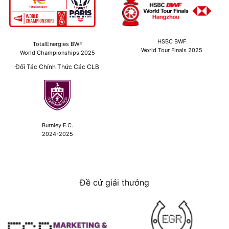
HSBC BWF
TotalEnergies BWF
World Tour Finals 2025
World Championships 2025
Đối Tác Chính Thức Các CLB
Burnley F.C.
2024-2025
Đề cử giải thưởng