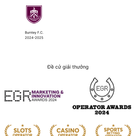
Burnley F.C.
2024-2025
Đề cử giải thưởng