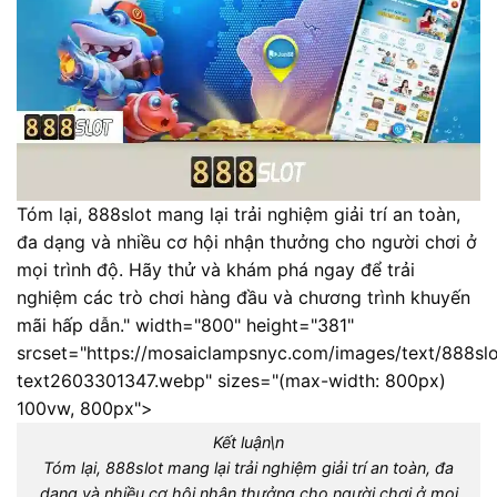
Tóm lại, 888slot mang lại trải nghiệm giải trí an toàn,
đa dạng và nhiều cơ hội nhận thưởng cho người chơi ở
mọi trình độ. Hãy thử và khám phá ngay để trải
nghiệm các trò chơi hàng đầu và chương trình khuyến
mãi hấp dẫn.
" width="800" height="381"
srcset="https://mosaiclampsnyc.com/images/text/888slo
text2603301347.webp" sizes="(max-width: 800px)
100vw, 800px">
Kết luận\n
Tóm lại, 888slot mang lại trải nghiệm giải trí an toàn, đa
dạng và nhiều cơ hội nhận thưởng cho người chơi ở mọi