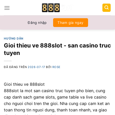
Chuyển
đến
nội
dung
Đăng nhập
Tham gia ngay
HƯỚNG DẪN
Gioi thieu ve 888slot - san casino truc
tuyen
ĐÃ ĐĂNG TRÊN
2026-07-17
BỞI
ROSE
Gioi thieu ve 888slot
888slot la mot san casino truc tuyen pho bien, cung
cap danh sach game slots, game table va live casino
cho nguoi choi tren the gioi. Nha cung cap cam ket an
toan thong tin nguoi dung, thanh toan nhanh, va giao