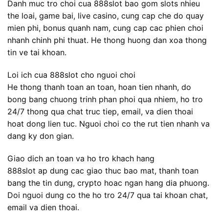
Danh muc tro choi cua 888slot bao gom slots nhieu
the loai, game bai, live casino, cung cap che do quay
mien phi, bonus quanh nam, cung cap cac phien choi
nhanh chinh phi thuat. He thong huong dan xoa thong
tin ve tai khoan.
Loi ich cua 888slot cho nguoi choi
He thong thanh toan an toan, hoan tien nhanh, do
bong bang chuong trinh phan phoi qua nhiem, ho tro
24/7 thong qua chat truc tiep, email, va dien thoai
hoat dong lien tuc. Nguoi choi co the rut tien nhanh va
dang ky don gian.
Giao dich an toan va ho tro khach hang
888slot ap dung cac giao thuc bao mat, thanh toan
bang the tin dung, crypto hoac ngan hang dia phuong.
Doi nguoi dung co the ho tro 24/7 qua tai khoan chat,
email va dien thoai.