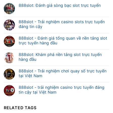
888slot: Đánh giá sòng bạc slot trực tuyến
888slot - Trải nghiệm casino slots trực tuyến
đáng tin cậy
888slot - Đánh giá tổng quan về nền tảng slot
trực tuyến hàng đầu
888slot: Khám phá nền tảng slot trực tuyến
hàng đầu
888slot - Trải nghiệm chơi quay số trực tuyến
tại Việt Nam
888slot - trải nghiệm casino trực tuyến đáng
tin cậy tại Việt Nam
RELATED TAGS