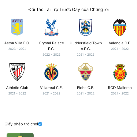
Đối Tác Tài Trợ Trước Đây của ChúngTôi
Aston Villa F.C.
Crystal Palace
Huddersfield Town
Valencia C.F.
F.C.
A.F.C.
2023 - 2024
2021 - 2022
2022 - 2023
2021 - 2023
Athletic Club
Villarreal C.F.
Elche C.F.
RCD Mallorca
2021 - 2022
2021 - 2022
2021 - 2022
2021 - 2022
Giấy phép trò chơi