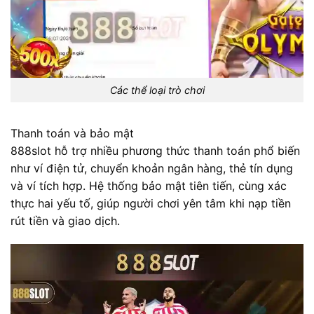
Các thể loại trò chơi
Thanh toán và bảo mật
888slot hỗ trợ nhiều phương thức thanh toán phổ biến
như ví điện tử, chuyển khoản ngân hàng, thẻ tín dụng
và ví tích hợp. Hệ thống bảo mật tiên tiến, cùng xác
thực hai yếu tố, giúp người chơi yên tâm khi nạp tiền
rút tiền và giao dịch.