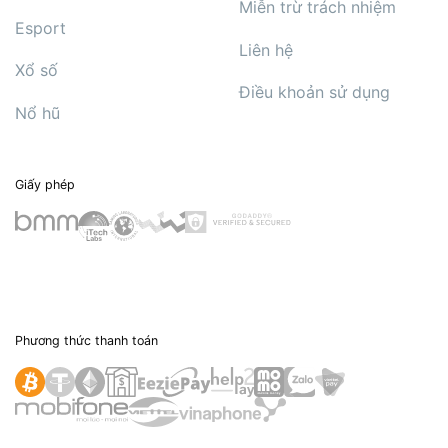
Miễn trừ trách nhiệm
Esport
Liên hệ
Xổ số
Điều khoản sử dụng
Nổ hũ
Giấy phép
Phương thức thanh toán