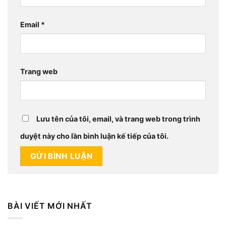
Email
*
Trang web
Lưu tên của tôi, email, và trang web trong trình
duyệt này cho lần bình luận kế tiếp của tôi.
BÀI VIẾT MỚI NHẤT