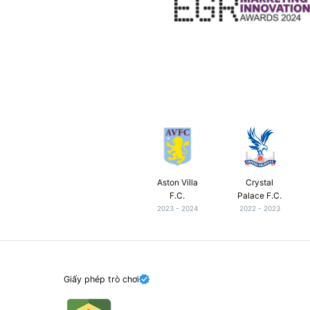
Aston Villa
Crystal
F.C.
Palace F.C.
2023 - 2024
2022 - 2023
Giấy phép trò chơi