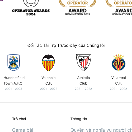
Đối Tác Tài Trợ Trước Đây của ChúngTôi
Huddersfield
Valencia
Athletic
Villarreal
Town A.F.C.
C.F.
Club
C.F.
2021 - 2023
2021 - 2022
2021 - 2022
2021 - 2022
Trò chơi
Thông tin
Game bài
Quyền và nghĩa vụ người ch