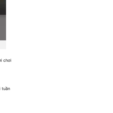
i chơi
i tuần