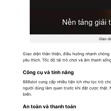
Giao di
Giao diện thân thiện, điều hướng nhanh chóng v
yêu thích. Tốc độ tải trò chơi và âm thanh số
Công cụ và tính năng
888slot cung cấp nhiều tiện ích như lọc trò ch
người dùng làm quen trước khi đặt cược thật.
biến.
An toàn và thanh toán