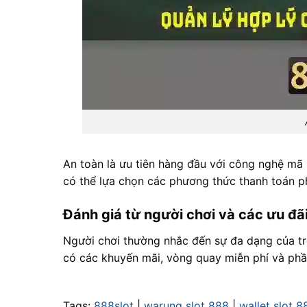
An toàn là ưu tiên hàng đầu với công nghệ mã h
có thể lựa chọn các phương thức thanh toán ph
Đánh giá từ người chơi và các ưu đã
Người chơi thường nhắc đến sự đa dạng của trò
có các khuyến mãi, vòng quay miễn phí và phầ
Tags:
888slot
|
warung slot 888
|
wallet slot 8