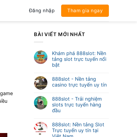
Đăng nhập
Tham gia ngay
BÀI VIẾT MỚI NHẤT
Khám phá 888slot: Nền
tảng slot trực tuyến nổi
bật
888slot - Nền tảng
casino trực tuyến uy tín
a game
888slot - Trải nghiệm
hiều
slots trực tuyến hàng
đầu
888slot: Nền tảng Slot
Trực tuyến uy tín tại
Việt Nam