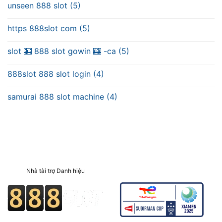
unseen 888 slot (5)
https 888slot com (5)
slot 🎰 888 slot gowin 🎰 -ca (5)
888slot 888 slot login (4)
samurai 888 slot machine (4)
Nhà tài trợ Danh hiệu