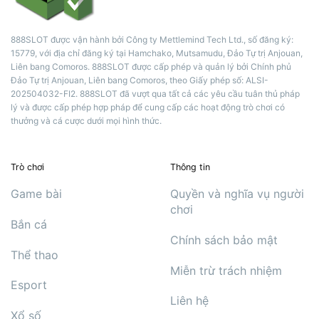
888SLOT được vận hành bởi Công ty Mettlemind Tech Ltd., số đăng ký:
15779, với địa chỉ đăng ký tại Hamchako, Mutsamudu, Đảo Tự trị Anjouan,
Liên bang Comoros. 888SLOT được cấp phép và quản lý bởi Chính phủ
Đảo Tự trị Anjouan, Liên bang Comoros, theo Giấy phép số: ALSI-
202504032-FI2. 888SLOT đã vượt qua tất cả các yêu cầu tuân thủ pháp
lý và được cấp phép hợp pháp để cung cấp các hoạt động trò chơi có
thưởng và cá cược dưới mọi hình thức.
Trò chơi
Thông tin
Game bài
Quyền và nghĩa vụ người
chơi
Bắn cá
Chính sách bảo mật
Thể thao
Miễn trừ trách nhiệm
Esport
Liên hệ
Xổ số