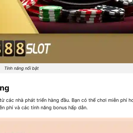
Tính năng nổi bật
ăng
ừ các nhà phát triển hàng đầu. Bạn có thể chơi miễn phí h
ễn phí và các tính năng bonus hấp dẫn.