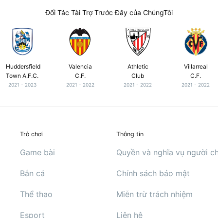
Đối Tác Tài Trợ Trước Đây của ChúngTôi
Huddersfield
Valencia
Athletic
Villarreal
Town A.F.C.
C.F.
Club
C.F.
2021 - 2023
2021 - 2022
2021 - 2022
2021 - 2022
Trò chơi
Thông tin
Game bài
Quyền và nghĩa vụ người ch
Bắn cá
Chính sách bảo mật
Thể thao
Miễn trừ trách nhiệm
Esport
Liên hệ