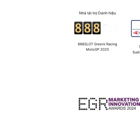
Nhà tài trợ Danh hiệu
888SLOT Gresini Racing
MotoGP 2025
Sudi