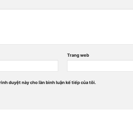
Trang web
rình duyệt này cho lần bình luận kế tiếp của tôi.