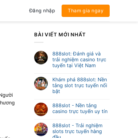
Đăng nhập
Tham gia ngay
BÀI VIẾT MỚI NHẤT
888slot: Đánh giá và
trải nghiệm casino trực
tuyến tại Việt Nam
Khám phá 888slot: Nền
tảng slot trực tuyến nổi
bật
 Người
 phương
888slot - Nền tảng
casino trực tuyến uy tín
888slot - Trải nghiệm
slots trực tuyến hàng
đầu