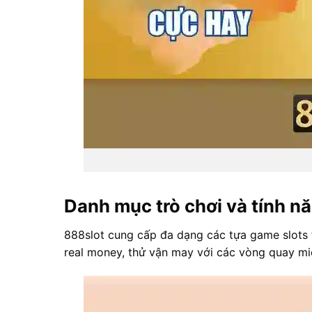
Danh mục trò chơi và tính n
888slot cung cấp đa dạng các tựa game slots t
real money, thử vận may với các vòng quay mi