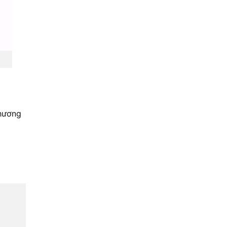
phương