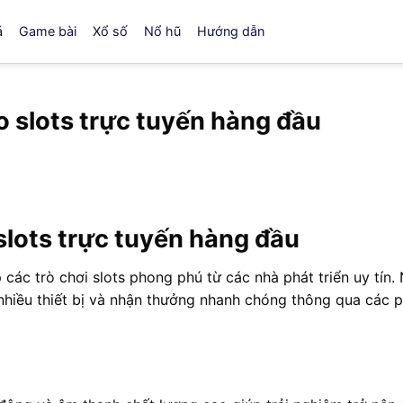
á
Game bài
Xổ số
Nổ hũ
Hướng dẫn
 slots trực tuyến hàng đầu
 slots trực tuyến hàng đầu
p các trò chơi slots phong phú từ các nhà phát triển uy tín.
 nhiều thiết bị và nhận thưởng nhanh chóng thông qua các