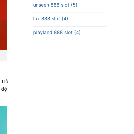
unseen 888 slot (5)
lux 888 slot (4)
playland 888 slot (4)
 trò
, độ