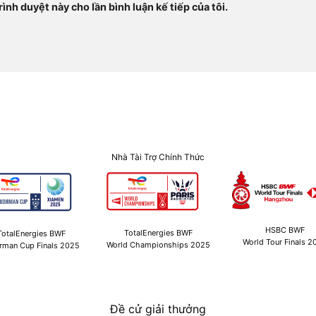
rình duyệt này cho lần bình luận kế tiếp của tôi.
Nhà Tài Trợ Chính Thức
HSBC BWF
TotalEnergies BWF
TotalEnergies BWF
World Tour Finals 2
World Championships 2025
rman Cup Finals 2025
Đề cử giải thưởng