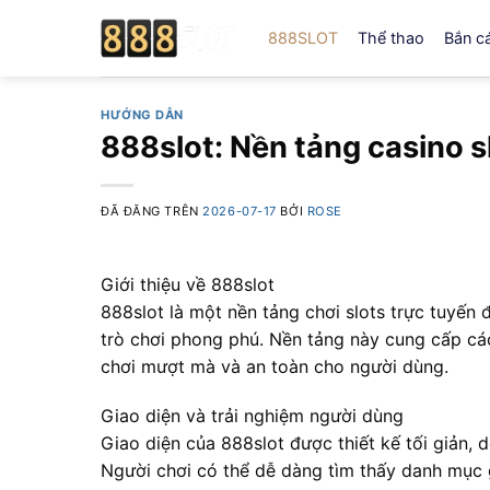
Chuyển
888SLOT
Thể thao
Bắn c
đến
nội
dung
HƯỚNG DẪN
888slot: Nền tảng casino s
ĐÃ ĐĂNG TRÊN
2026-07-17
BỞI
ROSE
Giới thiệu về 888slot
888slot là một nền tảng chơi slots trực tuyến
trò chơi phong phú. Nền tảng này cung cấp cá
chơi mượt mà và an toàn cho người dùng.
Giao diện và trải nghiệm người dùng
Giao diện của 888slot được thiết kế tối giản, d
Người chơi có thể dễ dàng tìm thấy danh mục 