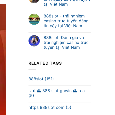
tại Việt Nam
888slot - trải nghiệm
casino trực tuyến đáng
tin cậy tại Việt Nam
888slot: Đánh giá và
trải nghiệm casino trực
tuyến tại Việt Nam
RELATED TAGS
888slot (151)
slot 🎰 888 slot gowin 🎰 -ca
(5)
https 888slot com (5)