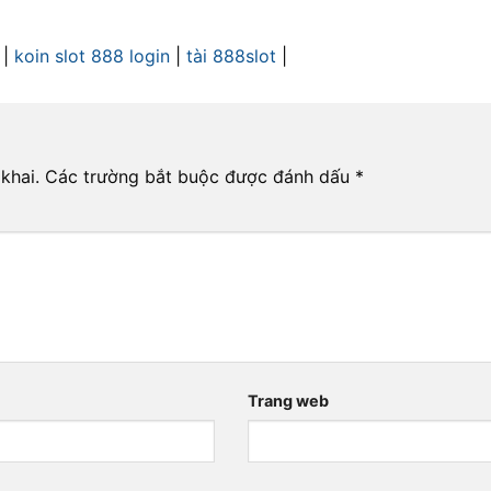
|
koin slot 888 login
|
tài 888slot
|
khai.
Các trường bắt buộc được đánh dấu
*
Trang web