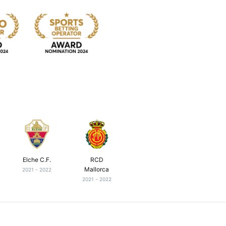
Elche C.F.
RCD
Mallorca
2021 - 2022
2021 - 2022