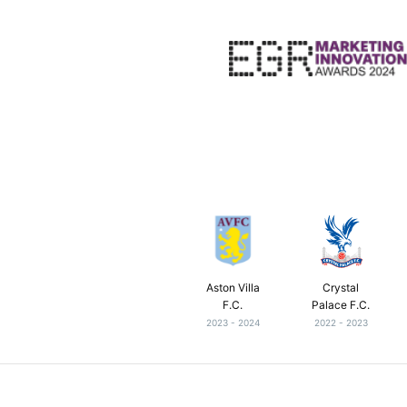
Aston Villa
Crystal
F.C.
Palace F.C.
2023 - 2024
2022 - 2023