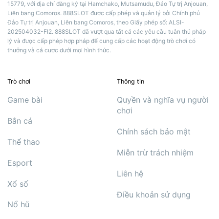
15779, với địa chỉ đăng ký tại Hamchako, Mutsamudu, Đảo Tự trị Anjouan,
Liên bang Comoros. 888SLOT được cấp phép và quản lý bởi Chính phủ
Đảo Tự trị Anjouan, Liên bang Comoros, theo Giấy phép số: ALSI-
202504032-FI2. 888SLOT đã vượt qua tất cả các yêu cầu tuân thủ pháp
lý và được cấp phép hợp pháp để cung cấp các hoạt động trò chơi có
thưởng và cá cược dưới mọi hình thức.
Trò chơi
Thông tin
Game bài
Quyền và nghĩa vụ người
chơi
Bắn cá
Chính sách bảo mật
Thể thao
Miễn trừ trách nhiệm
Esport
Liên hệ
Xổ số
Điều khoản sử dụng
Nổ hũ