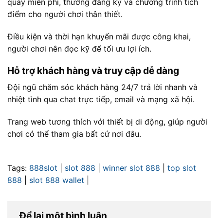
quay miễn phí, thưởng đăng ký và chương trình tích
điểm cho người chơi thân thiết.
Điều kiện và thời hạn khuyến mãi được công khai,
người chơi nên đọc kỹ để tối ưu lợi ích.
Hỗ trợ khách hàng và truy cập dễ dàng
Đội ngũ chăm sóc khách hàng 24/7 trả lời nhanh và
nhiệt tình qua chat trực tiếp, email và mạng xã hội.
Trang web tương thích với thiết bị di động, giúp người
chơi có thể tham gia bất cứ nơi đâu.
Tags:
888slot
|
slot 888
|
winner slot 888
|
top slot
888
|
slot 888 wallet
|
Để lại một bình luận