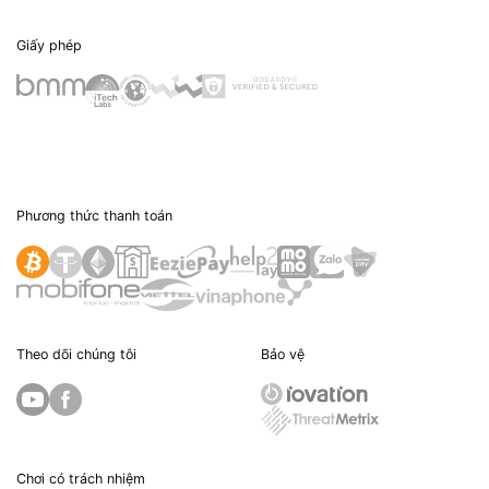
Giấy phép
Phương thức thanh toán
Theo dõi chúng tôi
Bảo vệ
Chơi có trách nhiệm