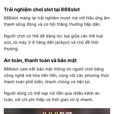
Trải nghiệm chơi slot tại 888slot
888slot mang lại trải nghiệm mượt mà với hiệu ứng âm
thanh sống động và cơ hội thắng thưởng hấp dẫn.
Người chơi có thể dễ dàng lọc lựa giữa các thể loại
slot, từ máy 3-6 hàng đến jackpot và chủ đề thời
thượng.
An toàn, thanh toán và bảo mật
888slot cam kết bảo mật thông tin người chơi bằng
công nghệ mã hóa tiên tiến, cùng với các phương thức
thanh toán phổ biến, nhanh chóng và tiện lợi.
Người dùng có thể nạp rút tiền qua nhiều kênh an
toàn, với chi phí thấp và thời gian xử lý nhanh.