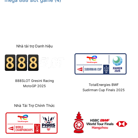
Nhà tài trợ Danh hiệu
888SLOT Gresini Racing
TotalEnergies BWF
MotoGP 2025
Sudirman Cup Finals 2025
Nhà Tài Trợ Chính Thức