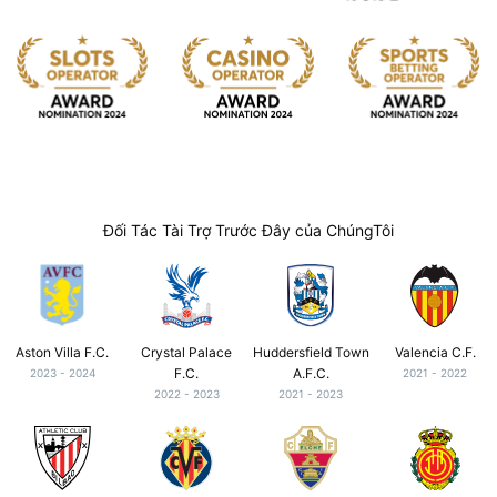
Đối Tác Tài Trợ Trước Đây của ChúngTôi
Aston Villa F.C.
Crystal Palace
Huddersfield Town
Valencia C.F.
F.C.
A.F.C.
2023 - 2024
2021 - 2022
2022 - 2023
2021 - 2023