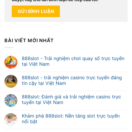
BÀI VIẾT MỚI NHẤT
888slot - Trải nghiệm chơi quay số trực tuyến
tại Việt Nam
888slot - trải nghiệm casino trực tuyến đáng
tin cậy tại Việt Nam
888slot: Đánh giá và trải nghiệm casino trực
tuyến tại Việt Nam
Khám phá 888slot: Nền tảng slot trực tuyến
nổi bật