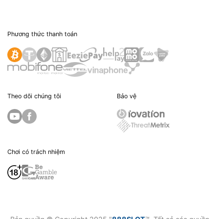
Phương thức thanh toán
Theo dõi chúng tôi
Bảo vệ
Chơi có trách nhiệm