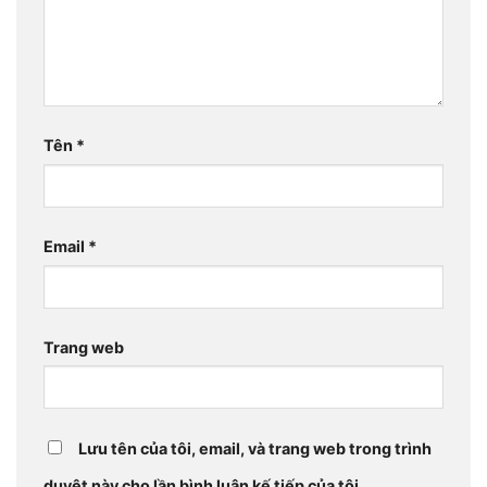
Tên
*
Email
*
Trang web
Lưu tên của tôi, email, và trang web trong trình
duyệt này cho lần bình luận kế tiếp của tôi.