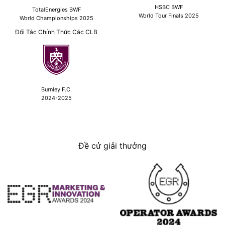
HSBC BWF
TotalEnergies BWF
World Tour Finals 2025
World Championships 2025
Đối Tác Chính Thức Các CLB
Burnley F.C.
2024-2025
Đề cử giải thưởng