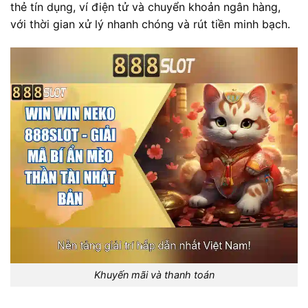
thẻ tín dụng, ví điện tử và chuyển khoản ngân hàng,
với thời gian xử lý nhanh chóng và rút tiền minh bạch.
Khuyến mãi và thanh toán