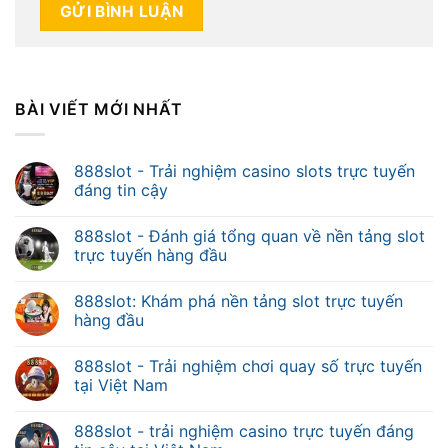
BÀI VIẾT MỚI NHẤT
888slot - Trải nghiệm casino slots trực tuyến
đáng tin cậy
888slot - Đánh giá tổng quan về nền tảng slot
trực tuyến hàng đầu
888slot: Khám phá nền tảng slot trực tuyến
hàng đầu
888slot - Trải nghiệm chơi quay số trực tuyến
tại Việt Nam
888slot - trải nghiệm casino trực tuyến đáng