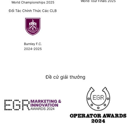
World Tour Finals 2025
World Championships 2025
Đối Tác Chính Thức Các CLB
Burnley F.C.
2024-2025
Đề cử giải thưởng