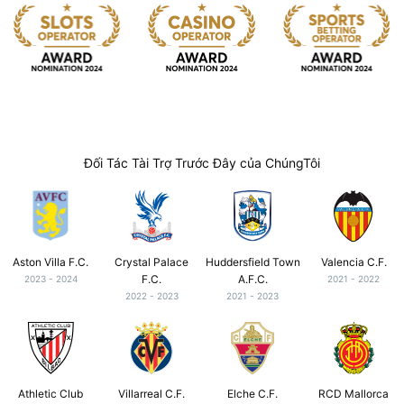
Đối Tác Tài Trợ Trước Đây của ChúngTôi
Aston Villa F.C.
Crystal Palace
Huddersfield Town
Valencia C.F.
F.C.
A.F.C.
2023 - 2024
2021 - 2022
2022 - 2023
2021 - 2023
Athletic Club
Villarreal C.F.
Elche C.F.
RCD Mallorca