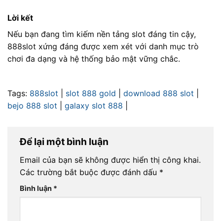
Lời kết
Nếu bạn đang tìm kiếm nền tảng slot đáng tin cậy,
888slot xứng đáng được xem xét với danh mục trò
chơi đa dạng và hệ thống bảo mật vững chắc.
Tags:
888slot
|
slot 888 gold
|
download 888 slot
|
bejo 888 slot
|
galaxy slot 888
|
Để lại một bình luận
Email của bạn sẽ không được hiển thị công khai.
Các trường bắt buộc được đánh dấu
*
Bình luận
*