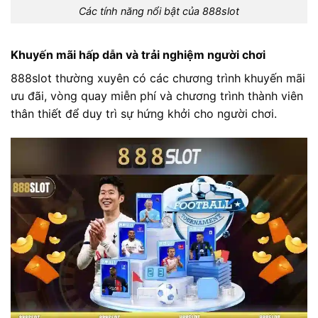
Các tính năng nổi bật của 888slot
Khuyến mãi hấp dẫn và trải nghiệm người chơi
888slot thường xuyên có các chương trình khuyến mãi
ưu đãi, vòng quay miễn phí và chương trình thành viên
thân thiết để duy trì sự hứng khởi cho người chơi.