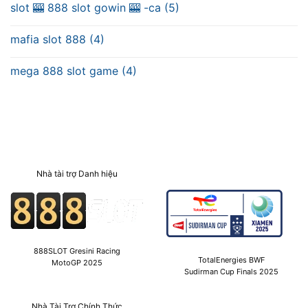
slot 🎰 888 slot gowin 🎰 -ca (5)
mafia slot 888 (4)
mega 888 slot game (4)
Nhà tài trợ Danh hiệu
888SLOT Gresini Racing
TotalEnergies BWF
MotoGP 2025
Sudirman Cup Finals 2025
Nhà Tài Trợ Chính Thức