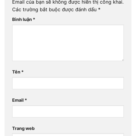
Email của bạn sẽ không được hiển thị công khai.
Các trường bắt buộc được đánh dấu
*
Bình luận
*
Tên
*
Email
*
Trang web