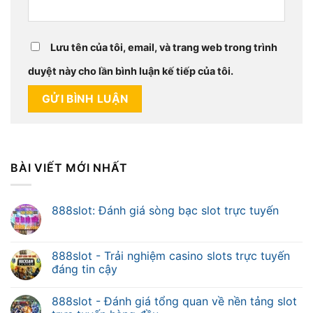
Lưu tên của tôi, email, và trang web trong trình
duyệt này cho lần bình luận kế tiếp của tôi.
BÀI VIẾT MỚI NHẤT
888slot: Đánh giá sòng bạc slot trực tuyến
888slot - Trải nghiệm casino slots trực tuyến
đáng tin cậy
888slot - Đánh giá tổng quan về nền tảng slot