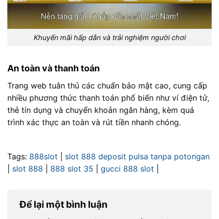
Khuyến mãi hấp dẫn và trải nghiệm người chơi
An toàn và thanh toán
Trang web tuân thủ các chuẩn bảo mật cao, cung cấp
nhiều phương thức thanh toán phổ biến như ví điện tử,
thẻ tín dụng và chuyển khoản ngân hàng, kèm quá
trình xác thực an toàn và rút tiền nhanh chóng.
Tags:
888slot
|
slot 888 deposit pulsa tanpa potongan
|
slot 888
|
888 slot 35
|
gucci 888 slot
|
Để lại một bình luận