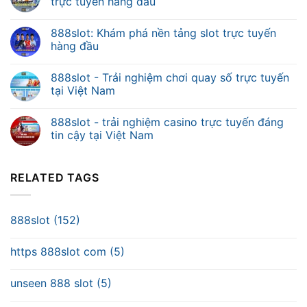
trực tuyến hàng đầu
888slot: Khám phá nền tảng slot trực tuyến
hàng đầu
888slot - Trải nghiệm chơi quay số trực tuyến
tại Việt Nam
888slot - trải nghiệm casino trực tuyến đáng
tin cậy tại Việt Nam
RELATED TAGS
888slot (152)
https 888slot com (5)
unseen 888 slot (5)