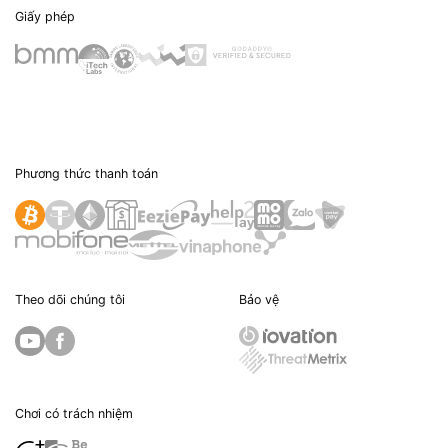
Giấy phép
Phương thức thanh toán
Theo dõi chúng tôi
Bảo vệ
Chơi có trách nhiệm