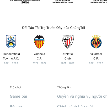
Đối Tác Tài Trợ Trước Đây của ChúngTôi
Huddersfield
Valencia
Athletic
Villarreal
Town A.F.C.
C.F.
Club
C.F.
2021 - 2023
2021 - 2022
2021 - 2022
2021 - 2022
Trò chơi
Thông tin
Game bài
Quyền và nghĩa vụ người ch
Bắn cá
Chính sách bảo mật