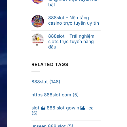
bật
888slot - Nền tảng
casino trực tuyến uy tín
888slot - Trải nghiệm
slots trực tuyến hàng
đầu
RELATED TAGS
888slot (148)
https 888slot com (5)
slot 🎰 888 slot gowin 🎰 -ca
(5)
unseen 888 slot (5)