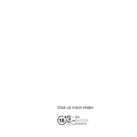
Chơi có trách nhiệm