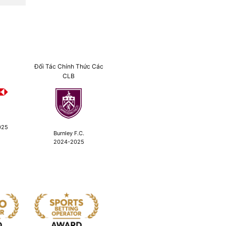
Đối Tác Chính Thức Các
CLB
025
Burnley F.C.
2024-2025